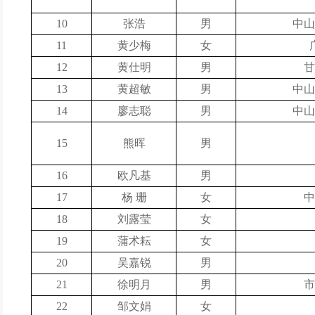
10
张浩
男
中山
11
黄少梅
女
12
黄仕明
男
甘
1
3
黄超敏
男
中山
1
4
廖志聪
男
中山
15
熊晖
男
1
6
欧凡基
男
1
7
杨 珊
女
中
1
8
刘露莹
女
1
9
蒲术耘
女
20
吴嘉锐
男
21
徐明月
男
市
22
邹文娟
女