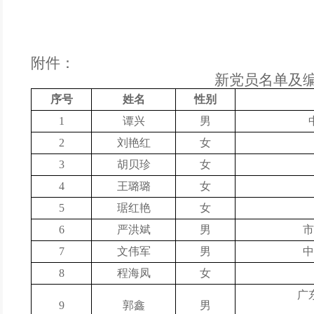
附件：
新党员名单及
序号
姓名
性别
1
谭兴
男
2
刘艳红
女
3
胡贝珍
女
4
王璐璐
女
5
琚红艳
女
6
严洪斌
男
市
7
文伟军
男
中
8
程海凤
女
广
9
郭鑫
男