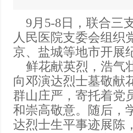
9
月
5
-
8
日
，
联合三
人民医院支委会
组织
京
、
盐城
等地市
开展
鲜花献英烈，浩气
向邓演达烈士墓
敬献
群山庄严
，
寄托着党
和崇高敬意。
随
后，
达烈士生平事迹展陈