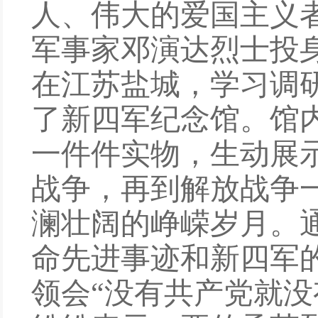
人
、
伟大的爱国主义
军事家邓演达烈士投
在江苏
盐城
，
学习调
了
新四军纪念馆。
馆
一件件实物，生动展
战争
，
再到解放战争
澜壮阔的峥嵘岁月。
命先进事迹和
新四军
领会
“
没有共产党就没