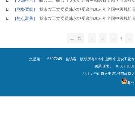
[支部生活]
联合二、联合五支委会开展主题教育专题学习暨社
[党务要闻]
我市农工党党员韩永继受邀为2026年全国中医规培
[热点聚焦]
我市农工党党员韩永继受邀为2026年全国中医规培
上一页
1
2
3
4
5
6397249
您是第：
位访客 版权所有©本中山网·中山农工党专
联系电话：（0760）883012
地址：中山市兴中道1号市政协大楼9楼 
粤公网