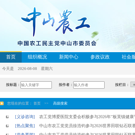
首页
组织概况
新闻中心
参政议政
社会
今天是 2026-08-08 星期六
按标题：
按作者：
按栏目：
您现在的位置：
首页
>>
高级搜索
[义诊咨询]
农工党博爱医院支委会积极参与2026年“板芙镇健康
[热点聚焦]
中山市农工党党员徐浩钧参与2026世界田联钻石联
[党务要闻]
中山市农工党党员徐浩钧参与2026世界田联钻石联