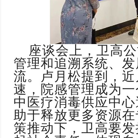
座谈会上
，卫
高公
管理和追溯系统
、
发
流
。卢月松
提到
，近
速，院感管理成为一
中医疗消毒供应中心
助于
释放更多资源在
策推动下，卫高要发