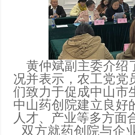
黄仲
斌
副主委介绍
况并表示
，
农工党党
们致力于促成中山市
中山药创院建立良好
人才、产业等多方
面
双方就药创院与企