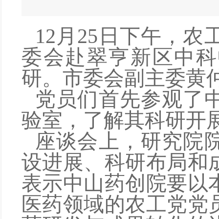
12月25日下午，
农
委
会
赴
翠亨新区中科
研。
市委会副主委
黄
党员们首先参观了
验室，了解
其
科研开
座谈会
上
，研究院
设进展、科研布局和
表示
中山药创院
要
以
医药领域的农工党
党