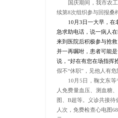
国庆期间
，我市
农
续第
8次组织
参与
回
报桑
10月3日
一大
早，
在
急
求助
电话，说一病人在
来到医院后
积极参与抢救
并一再嘱咐，患者可能是
说
，
“好在有您在场指挥
假不
“休职”，见他人有
10月5日，鞠文东
等
人免费
量血压、测血糖
图、
B超等
。义诊共接待
人次，免费检查心电图6