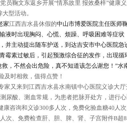
工党员鞠文东返乡开展
“情系故里
报效桑梓
”健康
梓
大型活动。
老家
江西吉水县
休假的
中山市博爱医院主任医师
输液时出现胸闷、心慌、烦躁、呼吸困难
等症状
，
并主动提出随车护送，到达吉安市中心医院急
青霉素过敏后，引起预激综合征的发作，出现循
抢救，不然会出危险，真不知道该怎么谢您！”水
危险及时相救，值得点赞！
专家
又
来到
江西吉水县水南镇中心医院义诊大厅
、测尿酸、测血常规，
为患者
把脉开处方
，
进行心
健康咨询和义诊
300多人次，免费化验血糖40人次
8人次、免费检查肝、胆、脾、肾、子宫附件B超8